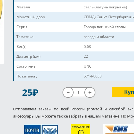
Металл
сталь (латунь покрытие)
Монетный двор
СПМД (Санкт-Петербургски
Серия
Города воинской славы
Тематика
города и области
Вес(г)
5,63
Диаметр (мм)
22
Состояние
UNC
По каталогу
5714-0038
P
25
Ку
Отправляем заказы по всей России (почтой и службой экс
аксессуары Вы можете также забрать в нашем магазине. По Мос