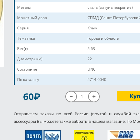
Металл
сталь (латунь покрытие)
Монетный двор
СПМД (Санкт-Петербургски
Серия
Крым
Тематика
города и области
Вес(г)
5,63
Диаметр (мм)
22
Состояние
UNC
По каталогу
5714-0040
P
60
Ку
Отправляем заказы по всей России (почтой и службой экс
аксессуары Вы можете также забрать в нашем магазине. По Мос