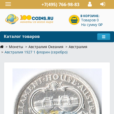
+7(495) 766-98-83
Toggle
navigation
В КОРЗИНЕ:
Товаров 0
P
На сумму 0
Каталог товаров
Монеты
Австралия Океания
Австралия
Австралия 1927 1 флорин (серебро)