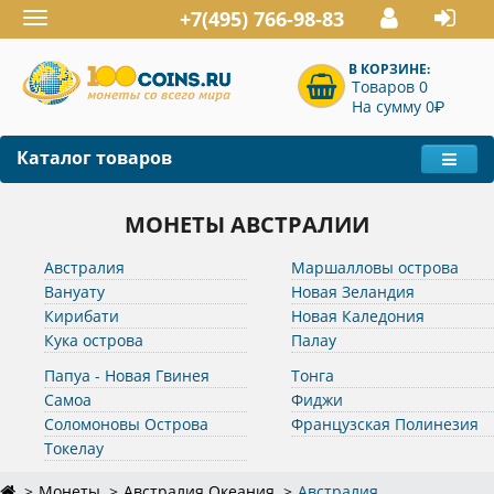
+7(495) 766-98-83
Toggle
navigation
В КОРЗИНЕ:
Товаров 0
P
На сумму 0
Каталог товаров
МОНЕТЫ АВСТРАЛИИ
Австралия
Маршалловы острова
Вануату
Новая Зеландия
Кирибати
Новая Каледония
Кука острова
Палау
Папуа - Новая Гвинея
Тонга
Самоа
Фиджи
Соломоновы Острова
Французская Полинезия
Токелау
Монеты
Австралия Океания
Австралия