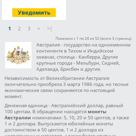
Уведомить
1
2
3
>
>|
Показано с 1 по 24 из 52 (всего 3 страниц)
Австралия - государство на одноименном
континенте в Тихом и Индийском
океанах, столица - Канберра. Другие
крупные города - Мельбурн, Сидней,
Аделаида, Брисбен и другие.
Независимость от Великобритании Австралия
окончательно приобрела 3 марта 1986 года, но тесные
экономические связи сохраняются по настоящий
момент.
Денежная единица - Австралийский доллар, равный
100 центам. В обращении находятся
монеты
Австралии
номиналами: 5, 10, 20 и 50 центов, а также
1 и 2 доллара. Выпускаются юбилейные монеты
достоинством в 50 центов, 1 и 2 доллара из
недрагоценных металлов, а также более крупных