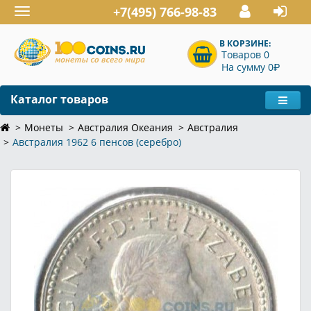
+7(495) 766-98-83
Toggle
navigation
В КОРЗИНЕ:
Товаров 0
P
На сумму 0
Каталог товаров
Монеты
Австралия Океания
Австралия
Австралия 1962 6 пенсов (серебро)