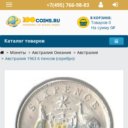
+7(495) 766-98-83
Toggle
navigation
В КОРЗИНЕ:
Товаров 0
P
На сумму 0
Каталог товаров
Монеты
Австралия Океания
Австралия
Австралия 1963 6 пенсов (серебро)