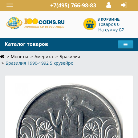
+7(495) 766-98-83
Toggle
navigation
В КОРЗИНЕ:
Товаров 0
P
На сумму 0
Каталог товаров
Монеты
Америка
Бразилия
Бразилия 1990-1992 5 крузейро