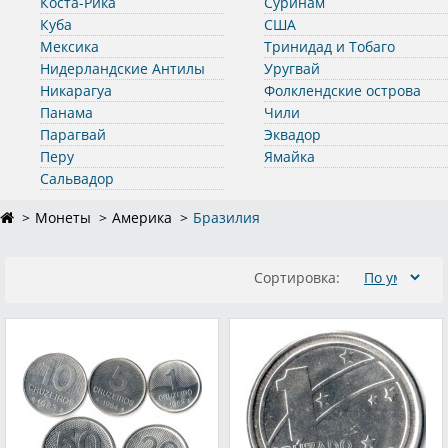
Коста-Рика
Суринам
Куба
США
Мексика
Тринидад и Тобаго
Нидерландские Антилы
Уругвай
Никарагуа
Фолклендские острова
Панама
Чили
Парагвай
Эквадор
Перу
Ямайка
Сальвадор
Монеты
Америка
Бразилия
Сортировка: