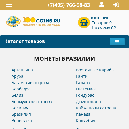
+7(495) 766-98-83
Toggle
navigation
В КОРЗИНЕ:
Товаров 0
P
На сумму 0
Каталог товаров
МОНЕТЫ БРАЗИЛИИ
Аргентина
Восточные Карибы
Аруба
Гаити
Багамские острова
Гайана
Барбадос
Гватемала
Белиз
Гондурас
Бермудские острова
Доминикана
Боливия
Каймановы острова
Бразилия
Канада
Венесуэла
Колумбия