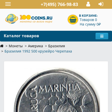
+7(495) 766-98-83
Toggle
navigation
В КОРЗИНЕ:
Товаров 0
P
На сумму 0
Каталог товаров
Монеты
Америка
Бразилия
Бразилия 1992 500 крузейро Черепаха