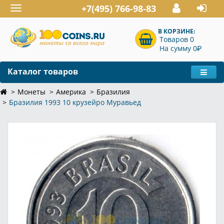
+7(495) 766-98-83
Toggle
navigation
В КОРЗИНЕ:
Товаров 0
P
На сумму 0
Каталог товаров
Монеты
Америка
Бразилия
Бразилия 1993 10 крузейро Муравьед