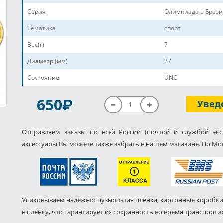
Серия
Олимпиада в Брази
Тематика
спорт
Вес(г)
7
Диаметр (мм)
27
Состояние
UNC
P
650
Увед
Отправляем заказы по всей России (почтой и службой экс
аксессуары Вы можете также забрать в нашем магазине. По Мос
Упаковываем надёжно: пузырчатая плёнка, картонные коробки
в пленку, что гарантирует их сохранность во время транспорти