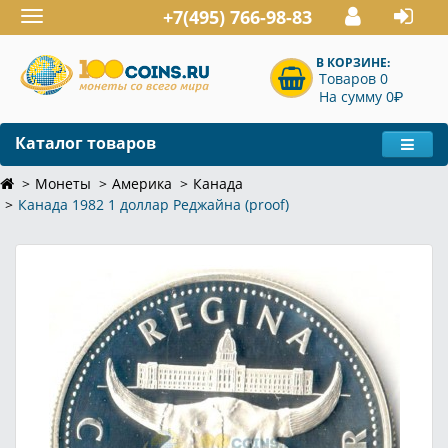
+7(495) 766-98-83
Toggle
navigation
В КОРЗИНЕ:
Товаров 0
P
На сумму 0
Каталог товаров
Монеты
Америка
Канада
Канада 1982 1 доллар Реджайна (proof)