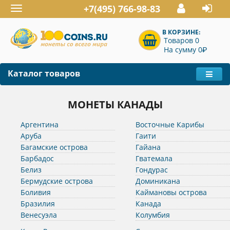
+7(495) 766-98-83
Toggle
navigation
В КОРЗИНЕ:
Товаров 0
P
На сумму 0
Каталог товаров
МОНЕТЫ КАНАДЫ
Аргентина
Восточные Карибы
Аруба
Гаити
Багамские острова
Гайана
Барбадос
Гватемала
Белиз
Гондурас
Бермудские острова
Доминикана
Боливия
Каймановы острова
Бразилия
Канада
Венесуэла
Колумбия