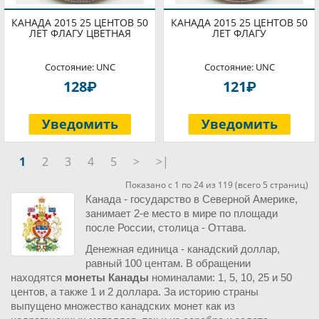
КАНАДА 2015 25 ЦЕНТОВ 50
КАНАДА 2015 25 ЦЕНТОВ 50
ЛЕТ ФЛАГУ ЦВЕТНАЯ
ЛЕТ ФЛАГУ
Состояние: UNC
Состояние: UNC
P
P
128
121
Уведомить
Уведомить
1
2
3
4
5
>
>|
Показано с 1 по 24 из 119 (всего 5 страниц)
Канада - государство в Северной Америке,
занимает 2-е место в мире по площади
после России, столица - Оттава.
Денежная единица - канадский доллар,
равный 100 центам. В обращении
находятся
монеты Канады
номиналами: 1, 5, 10, 25 и 50
центов, а также 1 и 2 доллара. За историю страны
выпущено множество канадских монет как из