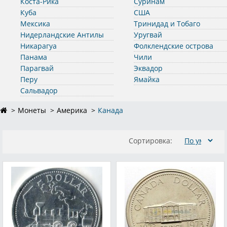
Коста-Рика
Суринам
Куба
США
Мексика
Тринидад и Тобаго
Нидерландские Антилы
Уругвай
Никарагуа
Фолклендские острова
Панама
Чили
Парагвай
Эквадор
Перу
Ямайка
Сальвадор
Монеты
Америка
Канада
Сортировка: