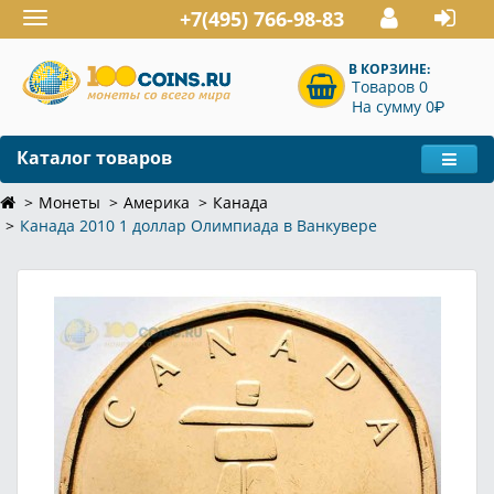
+7(495) 766-98-83
Toggle
navigation
В КОРЗИНЕ:
Товаров 0
P
На сумму 0
Каталог товаров
Монеты
Америка
Канада
Канада 2010 1 доллар Олимпиада в Ванкувере