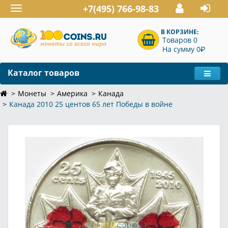
+7(495) 766-98-83
Toggle
navigation
В КОРЗИНЕ:
Товаров 0
P
На сумму 0
Каталог товаров
Монеты
Америка
Канада
Канада 2010 25 центов 65 лет Победы в войне