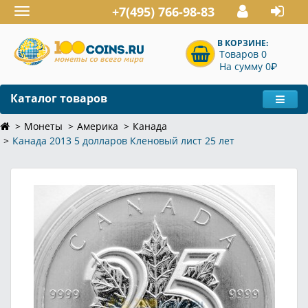
+7(495) 766-98-83
Toggle
navigation
В КОРЗИНЕ:
Товаров 0
P
На сумму 0
Каталог товаров
Монеты
Америка
Канада
Канада 2013 5 долларов Кленовый лист 25 лет