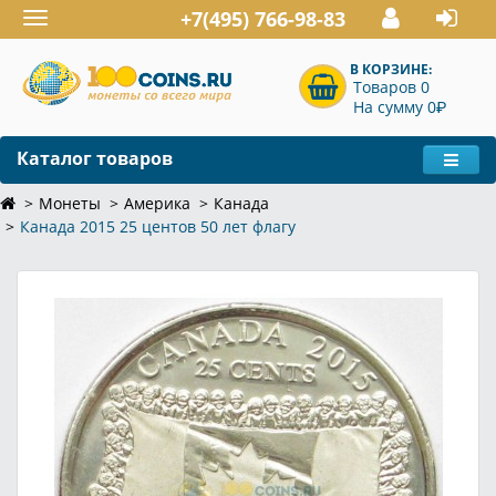
+7(495) 766-98-83
Toggle
navigation
В КОРЗИНЕ:
Товаров 0
P
На сумму 0
Каталог товаров
Монеты
Америка
Канада
Канада 2015 25 центов 50 лет флагу