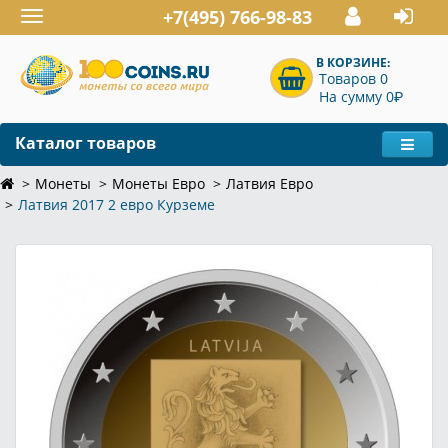
+7(495) 766-98-83
Toggle
navigation
В КОРЗИНЕ:
Товаров 0
P
На сумму 0
Каталог товаров
Монеты
Монеты Евро
Латвия Евро
Латвия 2017 2 евро Курземе