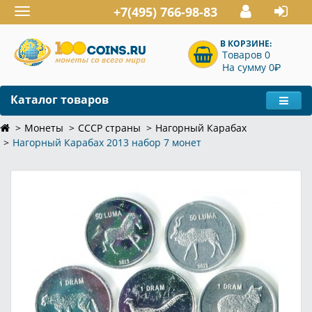
+7(495) 766-98-83
Toggle
navigation
В КОРЗИНЕ:
Товаров 0
P
На сумму 0
Каталог товаров
Монеты
СССР страны
Нагорный Карабах
Нагорный Карабах 2013 набор 7 монет