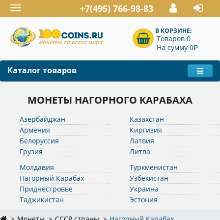
+7(495) 766-98-83
Toggle
navigation
В КОРЗИНЕ:
Товаров 0
P
На сумму 0
Каталог товаров
МОНЕТЫ НАГОРНОГО КАРАБАХА
Азербайджан
Казахстан
Армения
Киргизия
Белоруссия
Латвия
Грузия
Литва
Молдавия
Туркменистан
Нагорный Карабах
Узбекистан
Приднестровье
Украина
Таджикистан
Эстония
Монеты
СССР страны
Нагорный Карабах