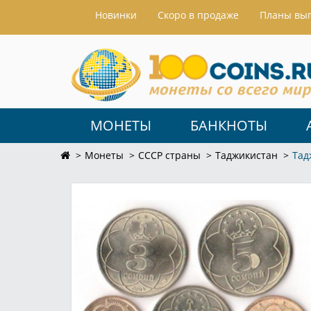
Hовинки
Скоро в продаже
Планы вы
МОНЕТЫ
БАНКНОТЫ
Монеты
СССР страны
Таджикистан
Тад