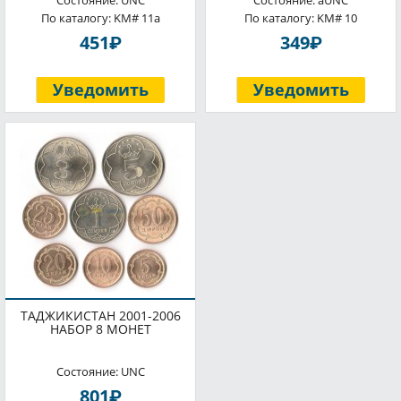
Состояние: UNC
Состояние: aUNC
По каталогу: KM# 11a
По каталогу: KM# 10
P
P
451
349
Уведомить
Уведомить
ТАДЖИКИСТАН 2001-2006
НАБОР 8 МОНЕТ
Состояние: UNC
P
801