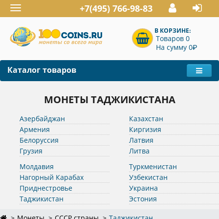
+7(495) 766-98-83
Toggle
navigation
В КОРЗИНЕ:
Товаров 0
P
На сумму 0
Каталог товаров
МОНЕТЫ ТАДЖИКИСТАНА
Азербайджан
Казахстан
Армения
Киргизия
Белоруссия
Латвия
Грузия
Литва
Молдавия
Туркменистан
Нагорный Карабах
Узбекистан
Приднестровье
Украина
Таджикистан
Эстония
Монеты
СССР страны
Таджикистан