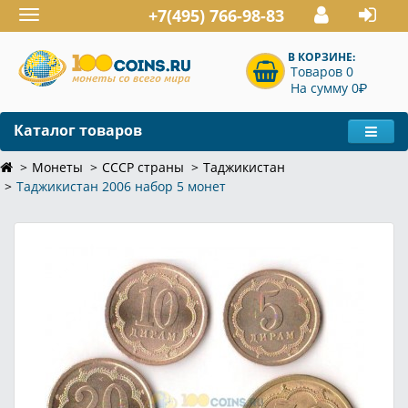
+7(495) 766-98-83
Toggle
navigation
В КОРЗИНЕ:
Товаров 0
P
На сумму 0
Каталог товаров
Монеты
СССР страны
Таджикистан
Таджикистан 2006 набор 5 монет