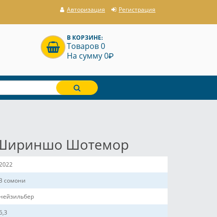
Авторизация
Регистрация
В КОРЗИНЕ:
Товаров 0
P
На сумму 0
и Шириншо Шотемор
2022
3 сомони
нейзильбер
6,3