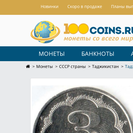
Hовинки
Скоро в продаже
Планы вы
МОНЕТЫ
БАНКНОТЫ
Монеты
СССР страны
Таджикистан
Тад