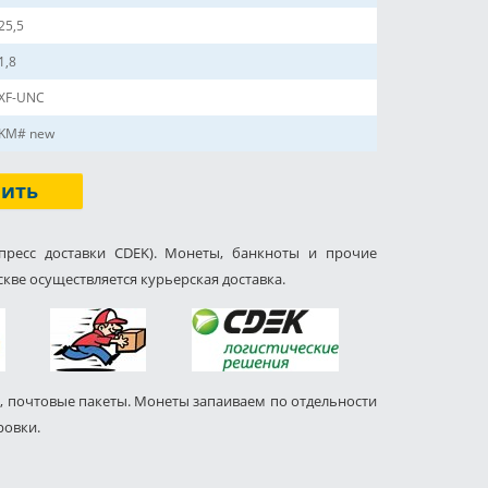
25,5
1,8
XF-UNC
KM# new
пить
пресс доставки CDEK). Монеты, банкноты и прочие
кве осуществляется курьерская доставка.
, почтовые пакеты. Монеты запаиваем по отдельности
ровки.