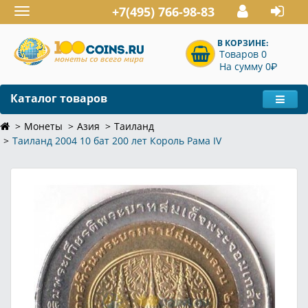
+7(495) 766-98-83
Toggle
navigation
В КОРЗИНЕ:
Товаров 0
P
На сумму 0
Каталог товаров
Монеты
Азия
Таиланд
Таиланд 2004 10 бат 200 лет Король Рама IV