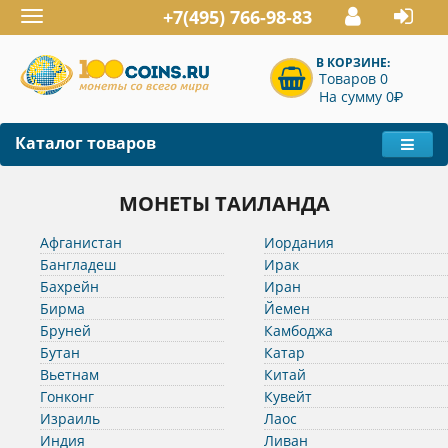
+7(495) 766-98-83
Toggle
navigation
В КОРЗИНЕ:
Товаров 0
P
На сумму 0
Каталог товаров
МОНЕТЫ ТАИЛАНДА
Афганистан
Иордания
Бангладеш
Ирак
Бахрейн
Иран
Бирма
Йемен
Бруней
Камбоджа
Бутан
Катар
Вьетнам
Китай
Гонконг
Кувейт
Израиль
Лаос
Индия
Ливан