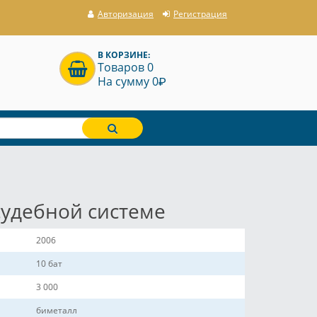
Авторизация
Регистрация
В КОРЗИНЕ:
Товаров 0
P
На сумму 0
 судебной системе
2006
10 бат
3 000
биметалл