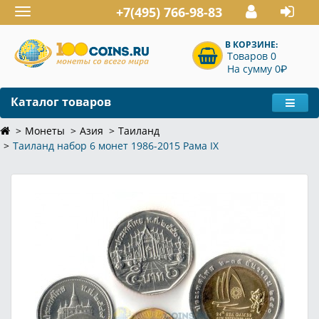
+7(495) 766-98-83
Toggle
navigation
В КОРЗИНЕ:
Товаров 0
P
На сумму 0
Каталог товаров
Монеты
Азия
Таиланд
Таиланд набор 6 монет 1986-2015 Рама IX