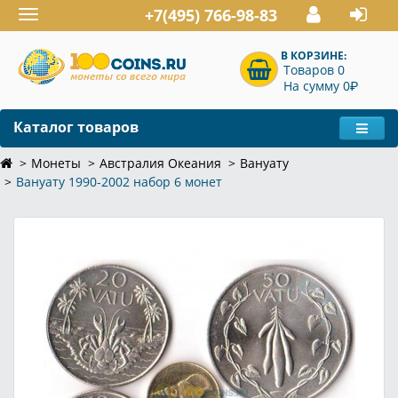
+7(495) 766-98-83
Toggle
navigation
В КОРЗИНЕ:
Товаров 0
P
На сумму 0
Каталог товаров
Монеты
Австралия Океания
Вануату
Вануату 1990-2002 набор 6 монет