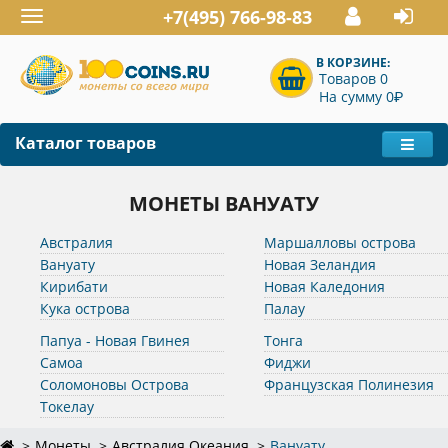
+7(495) 766-98-83
Toggle
navigation
В КОРЗИНЕ:
Товаров 0
P
На сумму 0
Каталог товаров
МОНЕТЫ ВАНУАТУ
Австралия
Маршалловы острова
Вануату
Новая Зеландия
Кирибати
Новая Каледония
Кука острова
Палау
Папуа - Новая Гвинея
Тонга
Самоа
Фиджи
Соломоновы Острова
Французская Полинезия
Токелау
Монеты
Австралия Океания
Вануату