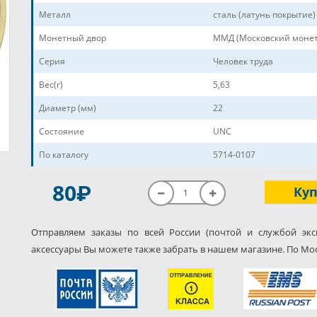
Металл
сталь (латунь покрытие)
Монетный двор
ММД (Московский монет
Серия
Человек труда
Вес(г)
5,63
Диаметр (мм)
22
Состояние
UNC
По каталогу
5714-0107
P
80
Ку
Отправляем заказы по всей России (почтой и службой экс
аксессуары Вы можете также забрать в нашем магазине. По Мос