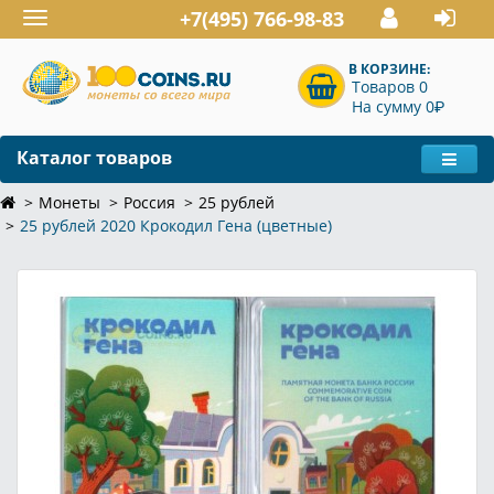
+7(495) 766-98-83
Toggle
navigation
В КОРЗИНЕ:
Товаров 0
P
На сумму 0
Каталог товаров
Монеты
Россия
25 рублей
25 рублей 2020 Крокодил Гена (цветные)