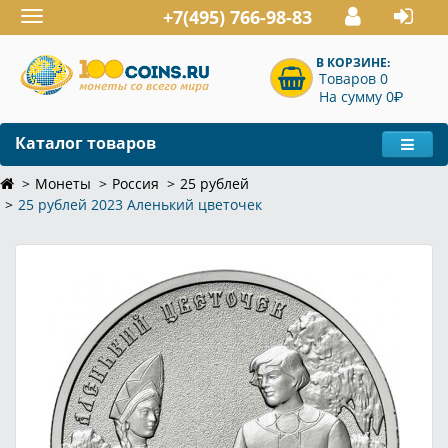
+7(495) 766-98-83
Toggle
navigation
В КОРЗИНЕ:
Товаров 0
P
На сумму 0
Каталог товаров
Монеты
Россия
25 рублей
25 рублей 2023 Аленький цветочек