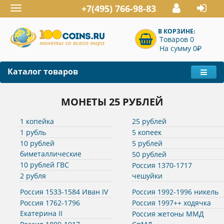
+7(495) 766-98-83
Toggle
navigation
В КОРЗИНЕ:
Товаров 0
P
На сумму 0
Каталог товаров
МОНЕТЫ 25 РУБЛЕЙ
1 копейка
25 рублей
1 рубль
5 копеек
10 рублей
5 рублей
биметаллические
50 рублей
10 рублей ГВС
Россия 1370-1717
2 рубля
чешуйки
Россия 1533-1584 Иван IV
Россия 1992-1996 никель
Россия 1762-1796
Россия 1997++ ходячка
Екатерина II
Россия жетоны ММД