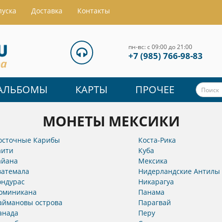
пуска
Доставка
Контакты
пн-вс: с 09:00 до 21:00
+7 (985) 766-98-83
АЛЬБОМЫ
КАРТЫ
ПРОЧЕЕ
МОНЕТЫ МЕКСИКИ
осточные Карибы
Коста-Рика
аити
Куба
айана
Мексика
ватемала
Нидерландские Антилы
ондурас
Никарагуа
оминикана
Панама
аймановы острова
Парагвай
анада
Перу