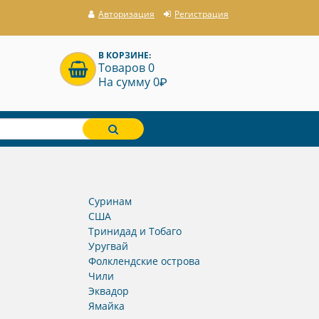
Авторизация
Регистрация
В КОРЗИНЕ:
Товаров 0
P
На сумму 0
Суринам
США
Тринидад и Тобаго
Уругвай
Фолклендские острова
Чили
Эквадор
Ямайка