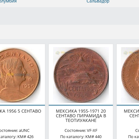
олумбия
Сальвадор
А 1956 5 СЕНТАВО
МЕКСИКА 1955-1971 20
МЕКСИК
СЕНТАВО ПИРАМИДА В
СЕН
ТЕОТИУАКАНЕ
остояние: aUNC
Состояние: VF-XF
С
каталогу: KM# 426
По каталогу: KM# 440
По ка