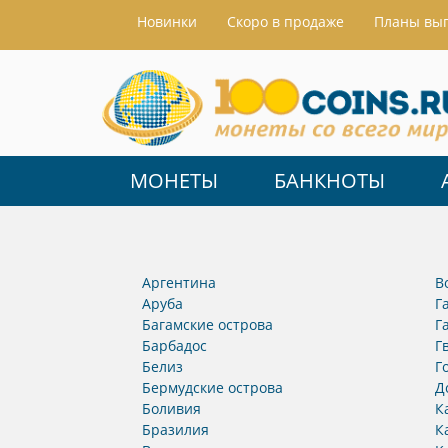
Hовинки
Скоро в продаже
Планы вы
МОНЕТЫ
БАНКНОТЫ
Аргентина
В
Аруба
Г
Багамские острова
Г
Барбадос
Г
Белиз
Г
Бермудские острова
Д
Боливия
К
Бразилия
К