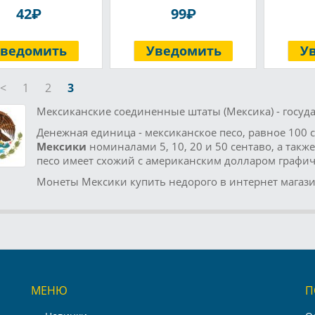
P
P
42
99
Уведомить
Уведомить
У
<
1
2
3
Мексиканские соединенные штаты (Мексика) - госуда
Денежная единица - мексиканское песо, равное 100 
Мексики
номиналами 5, 10, 20 и 50 сентаво, а также 
песо имеет схожий с американским долларом графич
Монеты Мексики купить недорого в интернет магаз
МЕНЮ
П