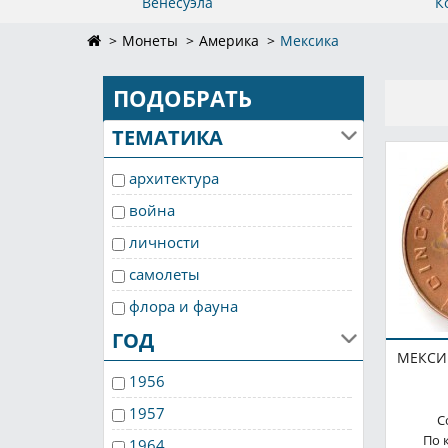
Венесуэла
К
Монеты
Америка
Мексика
ПОДОБРАТЬ
ТЕМАТИКА
архитектура
война
личности
самолеты
флора и фауна
ГОД
МЕКСИК
1956
1957
С
По 
1964