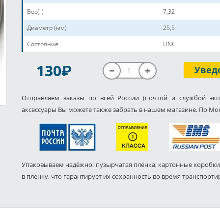
Вес(г)
7,32
Диаметр (мм)
25,5
Состояние
UNC
P
130
Увед
Отправляем заказы по всей России (почтой и службой экс
аксессуары Вы можете также забрать в нашем магазине. По Мос
Упаковываем надёжно: пузырчатая плёнка, картонные коробки
в пленку, что гарантирует их сохранность во время транспорти