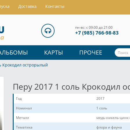
пуска
Доставка
Контакты
пн-вс: с 09:00 до 21:00
+7 (985) 766-98-83
АЛЬБОМЫ
КАРТЫ
ПРОЧЕЕ
ль Крокодил острорылый
Перу 2017 1 соль Крокодил 
Год
2017
Номинал
1 соль
Металл
медь-никель-цинк 
Тематика
флора и фауна