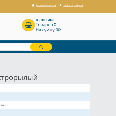
Авторизация
Регистрация
В КОРЗИНЕ:
Товаров 0
P
На сумму 0
острорылый
сплав