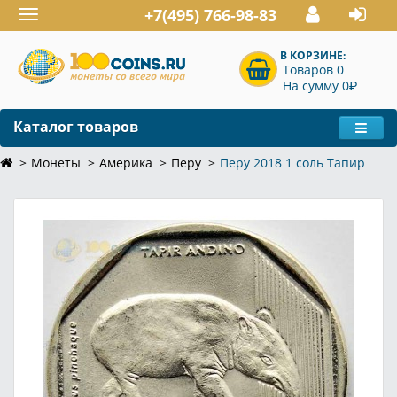
+7(495) 766-98-83
Toggle
navigation
В КОРЗИНЕ:
Товаров 0
P
На сумму 0
Каталог товаров
Монеты
Америка
Перу
Перу 2018 1 соль Тапир