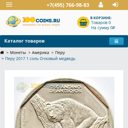
+7(495) 766-98-83
Toggle
navigation
В КОРЗИНЕ:
Товаров 0
P
На сумму 0
Каталог товаров
Монеты
Америка
Перу
Перу 2017 1 соль Очковый медведь