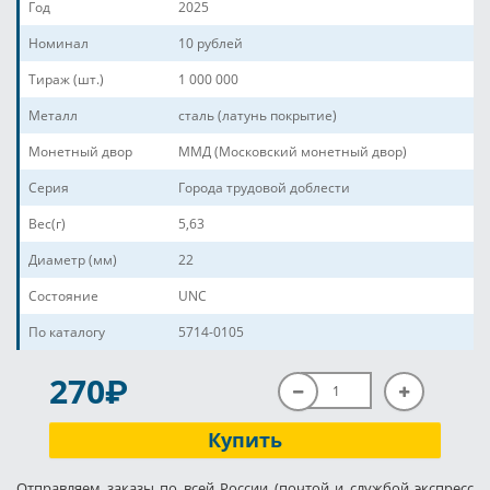
Год
2025
Номинал
10 рублей
Тираж (шт.)
1 000 000
Металл
сталь (латунь покрытие)
Монетный двор
ММД (Московский монетный двор)
Серия
Города трудовой доблести
Вес(г)
5,63
Диаметр (мм)
22
Состояние
UNC
По каталогу
5714-0105
P
270
Купить
Отправляем заказы по всей России (почтой и службой экспресс