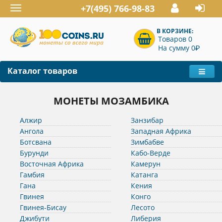
+7(495) 766-98-83
Toggle
navigation
В КОРЗИНЕ:
Товаров 0
P
На сумму 0
Каталог товаров
МОНЕТЫ МОЗАМБИКА
Алжир
Занзибар
Ангола
Западная Африка
Ботсвана
Зимбабве
Бурунди
Кабо-Верде
Восточная Африка
Камерун
Гамбия
Катанга
Гана
Кения
Гвинея
Конго
Гвинея-Бисау
Лесото
Джибути
Либерия