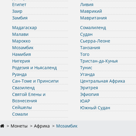
Египет
Ливия
Заир
Маврикий
Замбия
Мавритания
Мадагаскар
Сомалиленд
Малави
Судан
Марокко
Сьерра-Леоне
Мозамбик
Танзания
Намибия
Того
Нигерия
Тристан-да-Кунья
Родезия и Ньясаленд
Тунис
Руанда
Уганда
Сан-Томе и Принсипи
Центральная Африка
Свазиленд
Эритрея
Святой Елены и
Эфиопия
Вознесения
ЮАР
Сейшелы
Южный Судан
Сомали
Монеты
Африка
Мозамбик