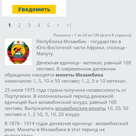
Уведомить
1
2
3
4
5
>
>|
Показано с 1 по 24 из 126 (всего 6 страниц)
Республика Мозамбик - государство в
Юго-Восточной части Африки, столица -
Мапуту.
Денежная единица - метикал, равный 100
сентаво. В современном денежном
обращении находятся
монеты Мозамбика
номиналом: 1, 5, 10 и 50 сентаво; 1, 2, 5 и 10 метикал.
25 июля 1975 года страна получила независимость от
Португалии. В колониальный период денежной
единицей был мозамбикский эскудо, равный 100
сентаво. Выпускались
мозамбикские монеты
10, 20, 50
сентаво и 1, 2 1⁄2, 5, 10, 20 эскудо.
В 1878 - 1914 годах денежная единица - мозамбикский
реал. Монеты в Мозамбике в этот период не
выпускались.