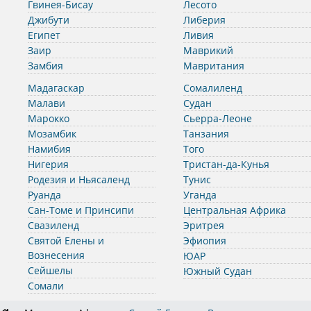
Гвинея-Бисау
Лесото
Джибути
Либерия
Египет
Ливия
Заир
Маврикий
Замбия
Мавритания
Мадагаскар
Сомалиленд
Малави
Судан
Марокко
Сьерра-Леоне
Мозамбик
Танзания
Намибия
Того
Нигерия
Тристан-да-Кунья
Родезия и Ньясаленд
Тунис
Руанда
Уганда
Сан-Томе и Принсипи
Центральная Африка
Свазиленд
Эритрея
Святой Елены и
Эфиопия
Вознесения
ЮАР
Сейшелы
Южный Судан
Сомали