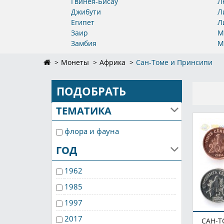
Гвинея-Бисау
Л
Джибути
Л
Египет
Л
Заир
М
Замбия
М
Монеты
Африка
Сан-Томе и Принсипи
ПОДОБРАТЬ
ТЕМАТИКА
флора и фауна
ГОД
1962
1985
1997
2017
САН-