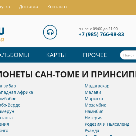
пуска
Доставка
Контакты
пн-вс: с 09:00 до 21:00
+7 (985) 766-98-83
АЛЬБОМЫ
КАРТЫ
ПРОЧЕЕ
МОНЕТЫ САН-ТОМЕ И ПРИНСИП
анзибар
Мадагаскар
ападная Африка
Малави
имбабве
Марокко
або-Верде
Мозамбик
амерун
Намибия
атанга
Нигерия
ения
Родезия и Ньясаленд
онго
Руанда