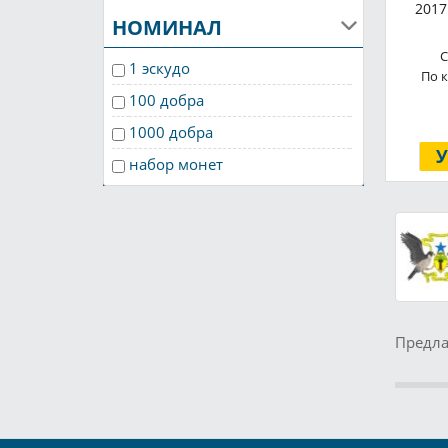
2017
НОМИНАЛ
С
1 эскудо
По 
100 добра
1000 добра
набор монет
Предла