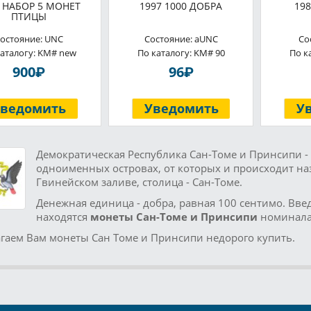
 НАБОР 5 МОНЕТ
1997 1000 ДОБРА
19
ПТИЦЫ
остояние: UNC
Состояние: aUNC
Со
каталогу: KM# new
По каталогу: KM# 90
По к
P
P
900
96
Уведомить
Уведомить
У
Демократическая Республика Сан-Томе и Принсипи - 
одноименных островах, от которых и происходит наз
Гвинейском заливе, столица - Сан-Томе.
Денежная единица - добра, равная 100 сентимо. Вве
находятся
монеты Сан-Томе и Принсипи
номиналам
гаем Вам монеты Сан Томе и Принсипи недорого купить.