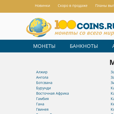
Hовинки
Скоро в продаже
Планы вы
МОНЕТЫ
БАНКНОТЫ
Алжир
З
Ангола
З
Ботсвана
З
Бурунди
К
Восточная Африка
К
Гамбия
К
Гана
К
Гвинея
К