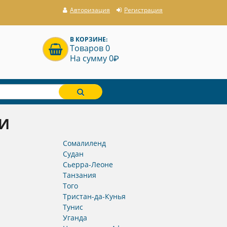
Авторизация
Регистрация
В КОРЗИНЕ:
Товаров 0
P
На сумму 0
И
Сомалиленд
Судан
Сьерра-Леоне
Танзания
Того
Тристан-да-Кунья
Тунис
Уганда