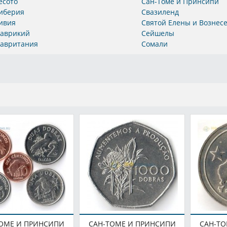
есото
Сан-Томе и Принсипи
иберия
Свазиленд
ивия
Святой Елены и Вознес
аврикий
Сейшелы
авритания
Сомали
ТОМЕ И ПРИНСИПИ
САН-ТОМЕ И ПРИНСИПИ
САН-Т