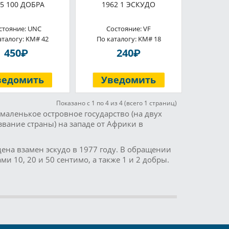
85 100 ДОБРА
1962 1 ЭСКУДО
стояние: UNC
Состояние: VF
аталогу: KM# 42
По каталогу: KM# 18
P
P
450
240
ведомить
Уведомить
Показано с 1 по 4 из 4 (всего 1 страниц)
маленькое островное государство (на двух
вание страны) на западе от Африки в
дена взамен эскудо в 1977 году. В обращении
и 10, 20 и 50 сентимо, а также 1 и 2 добры.