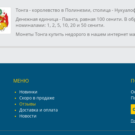
Тонга - королевство в Полинезии, столица - Нукуалоф
Денежная единица - Паанга, равная 100 сенити. В о
номиналами: 1, 2, 5, 10, 20 и 50 сенити.
Монеты Тонга купить недорого в нашем интернет ма
МЕНЮ
П
Новинки
О
Скоро в продаже
П
Отзывы
Доставка и оплата
Новости
П