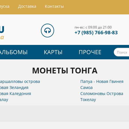
пуска
Доставка
Контакты
пн-вс: с 09:00 до 21:00
+7 (985) 766-98-83
АЛЬБОМЫ
КАРТЫ
ПРОЧЕЕ
МОНЕТЫ ТОНГА
аршалловы острова
Папуа - Новая Гвинея
овая Зеландия
Самоа
овая Каледония
Соломоновы Острова
алау
Токелау