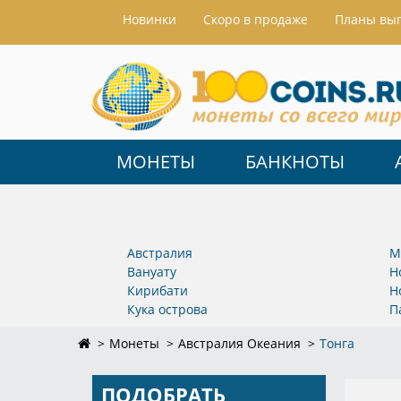
Hовинки
Скоро в продаже
Планы вы
МОНЕТЫ
БАНКНОТЫ
Австралия
М
Вануату
Н
Кирибати
Н
Кука острова
П
Монеты
Австралия Океания
Тонга
ПОДОБРАТЬ