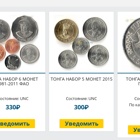
А НАБОР 6 МОНЕТ
ТОНГА НАБОР 5 МОНЕТ 2015
ТОНГА
981-2011 ФАО
остояние: UNC
Состояние: UNC
Со
По ка
P
P
330
300
Уведомить
Уведомить
У