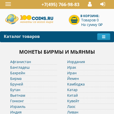
+7(495) 766-98-83
Toggle
navigation
В КОРЗИНЕ:
Товаров 0
P
На сумму 0
Каталог товаров
МОНЕТЫ БИРМЫ И МЬЯНМЫ
Афганистан
Иордания
Бангладеш
Ирак
Бахрейн
Иран
Бирма
Йемен
Бруней
Камбоджа
Бутан
Катар
Вьетнам
Китай
Гонконг
Кувейт
Израиль
Лаос
Индия
Ливан