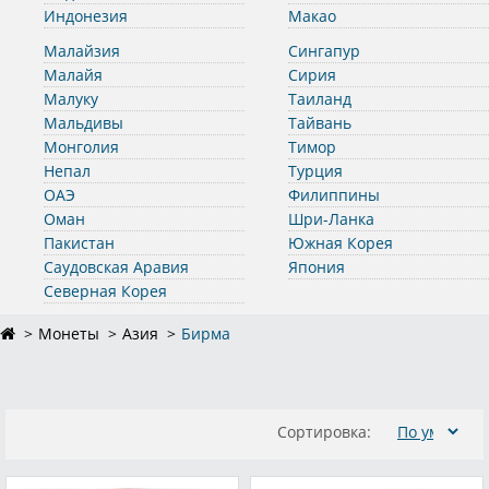
Индонезия
Макао
Малайзия
Сингапур
Малайя
Сирия
Малуку
Таиланд
Мальдивы
Тайвань
Монголия
Тимор
Непал
Турция
ОАЭ
Филиппины
Оман
Шри-Ланка
Пакистан
Южная Корея
Саудовская Аравия
Япония
Северная Корея
Монеты
Азия
Бирма
Сортировка: