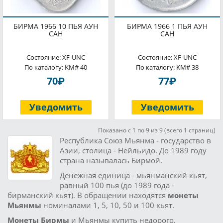
БИРМА 1966 10 ПЬЯ АУН
БИРМА 1966 1 ПЬЯ АУН
САН
САН
Состояние: XF-UNC
Состояние: XF-UNC
По каталогу: KM# 40
По каталогу: KM# 38
P
P
70
77
Уведомить
Уведомить
Показано с 1 по 9 из 9 (всего 1 страниц)
Республика Союз Мьянма - государство в
Азии, столица - Нейльидо. До 1989 году
страна называлась Бирмой.
Денежная единица - мьянманский кьят,
равный 100 пья (до 1989 года -
бирманский кьят). В обращении находятся
монеты
Мьянмы
номиналами 1, 5, 10, 50 и 100 кьят.
Монеты Бирмы
и Мьянмы купить недорого.