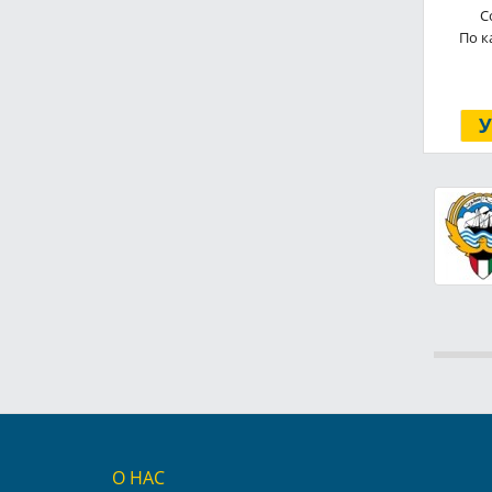
С
По к
О НАС