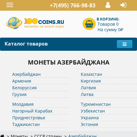
+7(495) 766-98-83
Toggle
navigation
В КОРЗИНЕ:
Товаров 0
P
На сумму 0
Каталог товаров
МОНЕТЫ АЗЕРБАЙДЖАНА
Азербайджан
Казахстан
Армения
Киргизия
Белоруссия
Латвия
Грузия
Литва
Молдавия
Туркменистан
Нагорный Карабах
Узбекистан
Приднестровье
Украина
Таджикистан
Эстония
Монеты
СССР страны
Азербайджан