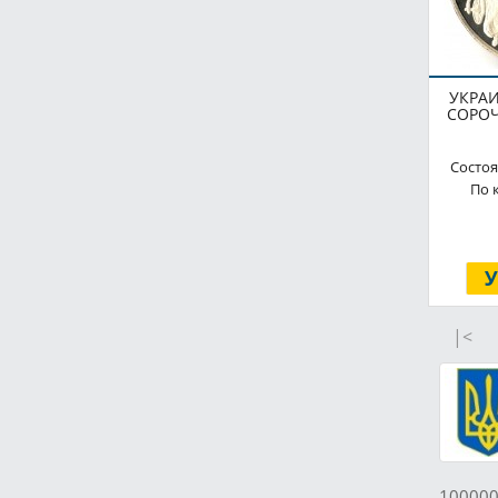
УКРАИ
СОРОЧ
Состоя
По 
|<
100000