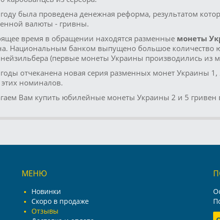
 году была проведена денежная реформа, результатом кото
енной валюты - гривны.
оящее время в обращении находятся разменные
монеты У
на. Национальным банком выпущено большое количество ю
 нейзильбера (первые монеты Украины производились из м
 годы отчеканена новая серия разменных монет Украины 1, 
 этих номиналов.
гаем Вам купить юбилейные монеты Украины 2 и 5 гривен 
МЕНЮ
П
Новинки
О
Скоро в продаже
П
Отзывы