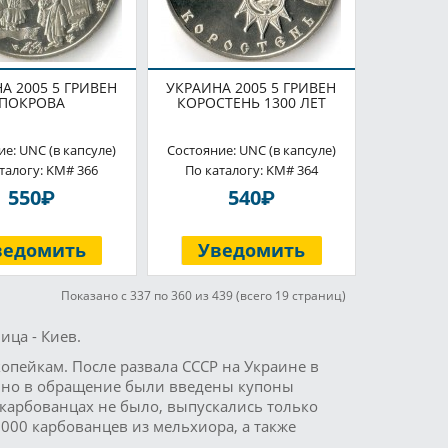
А 2005 5 ГРИВЕН
УКРАИНА 2005 5 ГРИВЕН
ПОКРОВА
КОРОСТЕНЬ 1300 ЛЕТ
е: UNC (в капсуле)
Состояние: UNC (в капсуле)
талогу: KM# 366
По каталогу: KM# 364
P
P
550
540
ведомить
Уведомить
Показано с 337 по 360 из 439 (всего 19 страниц)
ица - Киев.
копейкам. После развала СССР на Украине в
енно в обращение были введены купоны
карбованцах не было, выпускались только
00 карбованцев из мельхиора, а также