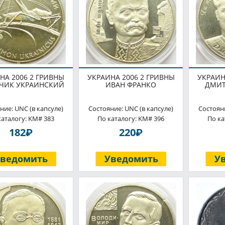
НА 2006 2 ГРИВНЫ
УКРАИНА 2006 2 ГРИВНЫ
УКРАИН
ЧИК УКРАИНСКИЙ
ИВАН ФРАНКО
ДМИТ
ние: UNC (в капсуле)
Состояние: UNC (в капсуле)
Состояни
каталогу: KM# 383
По каталогу: KM# 396
По ка
P
P
182
220
Уведомить
Уведомить
У