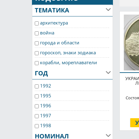
ТЕМАТИКА
архитектура
война
города и области
гороскоп, знаки зодиака
корабли, мореплаватели
ГОД
космос
УКРАИ
личности
Л
1992
медицина
1995
Состоя
самолеты
1996
спорт
1997
транспорт прочий
1998
флора и фауна
НОМИНАЛ
1999