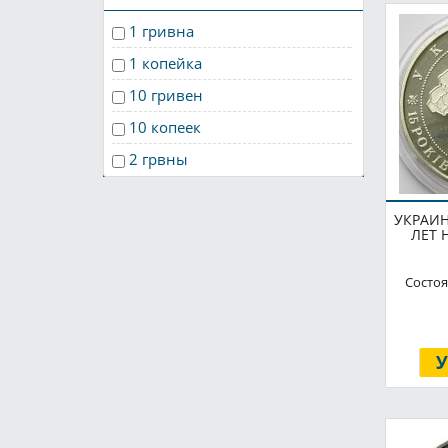
футбол
2000
1 гривна
2001
1 копейка
2002
10 гривен
2003
10 копеек
2004
2 грвны
2005
2 гривны
2006
УКРАИН
2 копейки
ЛЕТ 
2007
200 000 карбованцев
2008
Состоя
25 копеек
2009
5 гривен
2010
5 копеек
2011
50 копеек
2012
без номинала
2012-2016
годовой набор