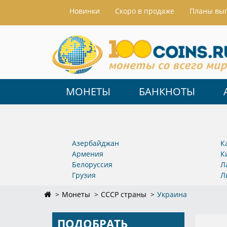
Hовинки
Скоро в продаже
Планы вы
МОНЕТЫ
БАНКНОТЫ
Азербайджан
К
Армения
К
Белоруссия
Л
Грузия
Л
Монеты
СССР страны
Украина
ПОДОБРАТЬ