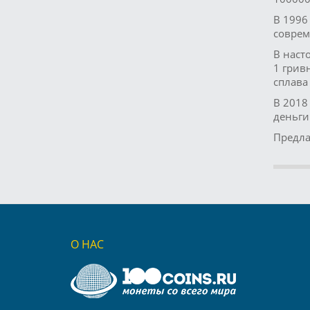
В 1996
соврем
В наст
1 грив
сплава
В 2018
деньги
Предла
О НАС