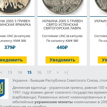
НА 2005 5 ГРИВЕН
УКРАИНА 2005 5 ГРИВЕН
УКРАИН
ИНСКАЯ ЯРМАРКА
СВЯТО-УСПЕНСКАЯ
СВЯТОГОРСКАЯ ЛАВРА
ние: UNC (в капсуле)
Состояние: UNC (в капсуле)
Состояни
каталогу: KM# 368
По каталогу: KM# 380
По ка
P
P
379
440
Уведомить
Уведомить
У
<
13
14
15
16
17
>
>|
Украина - бывшая Республика Советского Союза, стол
Денежная единица - украинская гривна, равная 100 
1991 году взамен денег союзного государства врем
(карбованцы). Разменных монет номинированных в 
юбилейные
украинские монеты
номиналами в 2000
0 карбованцев из серебра.