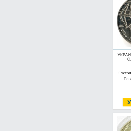
2013
набор монет
2014
2015
2016
2017
2018
УКРАИ
О
2019
2020
Состоя
По 
2021
2022