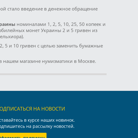
рой стало введение в денежное обращение
краины
номиналами 1, 2, 5, 10, 25, 50 копеек и
билейных монет Украины 2 и 5 гривен из
ельхиора).
2, 5 и 10 гривен с целью заменить бумажные
в нашем магазине нумизматики в Москве.
ОДПИСАТЬСЯ НА НОВОСТИ
ставайтесь в курсе наших новинок.
одпишитесь на рассылку новостей.
Оформить подписку