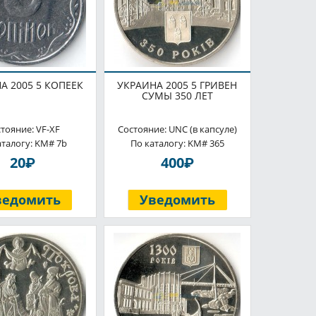
А 2005 5 КОПЕЕК
УКРАИНА 2005 5 ГРИВЕН
СУМЫ 350 ЛЕТ
тояние: VF-XF
Состояние: UNC (в капсуле)
аталогу: KM# 7b
По каталогу: KM# 365
P
P
20
400
ведомить
Уведомить