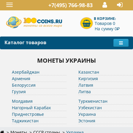
+7(495) 766-98-83
Toggle
navigation
В КОРЗИНЕ:
Товаров 0
P
На сумму 0
Каталог товаров
МОНЕТЫ УКРАИНЫ
Азербайджан
Казахстан
Армения
Киргизия
Белоруссия
Латвия
Грузия
Литва
Молдавия
Туркменистан
Нагорный Карабах
Узбекистан
Приднестровье
Украина
Таджикистан
Эстония
Монеты
СССР страны
Украина