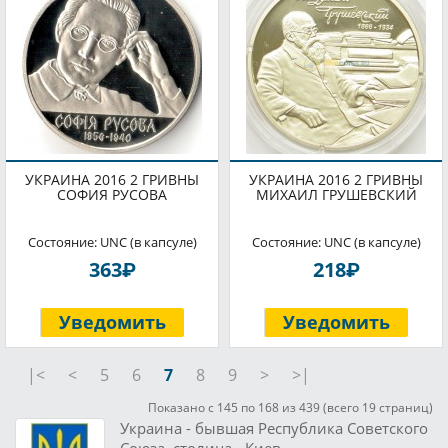
УКРАИНА 2016 2 ГРИВНЫ
УКРАИНА 2016 2 ГРИВНЫ
СОФИЯ РУСОВА
МИХАИЛ ГРУШЕВСКИЙ
Состояние: UNC (в капсуле)
Состояние: UNC (в капсуле)
P
P
363
218
Уведомить
Уведомить
|<
<
5
6
7
8
9
>
>|
Показано с 145 по 168 из 439 (всего 19 страниц)
Украина - бывшая Республика Советского