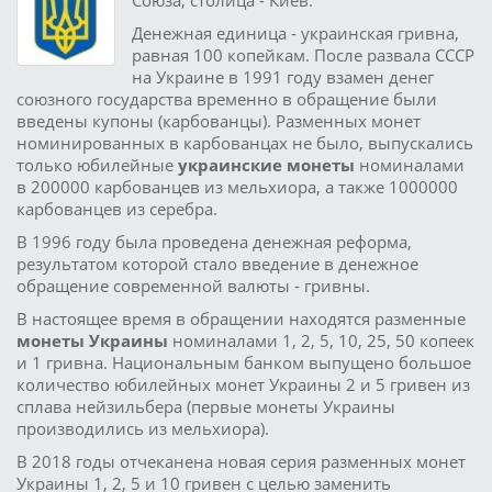
Союза, столица - Киев.
Денежная единица - украинская гривна,
равная 100 копейкам. После развала СССР
на Украине в 1991 году взамен денег
союзного государства временно в обращение были
введены купоны (карбованцы). Разменных монет
номинированных в карбованцах не было, выпускались
только юбилейные
украинские монеты
номиналами
в 200000 карбованцев из мельхиора, а также 1000000
карбованцев из серебра.
В 1996 году была проведена денежная реформа,
результатом которой стало введение в денежное
обращение современной валюты - гривны.
В настоящее время в обращении находятся разменные
монеты Украины
номиналами 1, 2, 5, 10, 25, 50 копеек
и 1 гривна. Национальным банком выпущено большое
количество юбилейных монет Украины 2 и 5 гривен из
сплава нейзильбера (первые монеты Украины
производились из мельхиора).
В 2018 годы отчеканена новая серия разменных монет
Украины 1, 2, 5 и 10 гривен с целью заменить