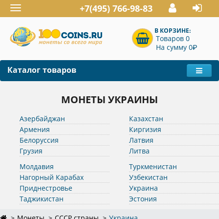
+7(495) 766-98-83
Toggle
navigation
В КОРЗИНЕ:
Товаров 0
P
На сумму 0
Каталог товаров
МОНЕТЫ УКРАИНЫ
Азербайджан
Казахстан
Армения
Киргизия
Белоруссия
Латвия
Грузия
Литва
Молдавия
Туркменистан
Нагорный Карабах
Узбекистан
Приднестровье
Украина
Таджикистан
Эстония
Монеты
СССР страны
Украина