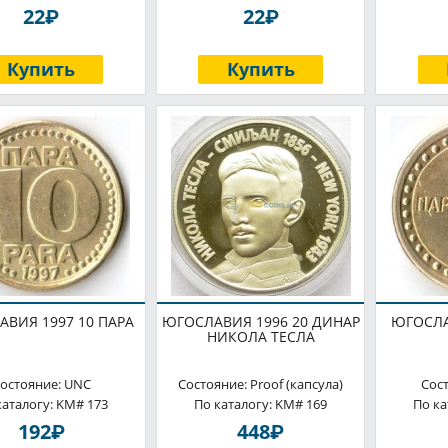
P
P
22
22
Купить
Купить
ВИЯ 1997 10 ПАРА
ЮГОСЛАВИЯ 1996 20 ДИНАР
ЮГОСЛА
НИКОЛА ТЕСЛА
остояние: UNC
Состояние: Proof (капсула)
Сос
каталогу: KM# 173
По каталогу: KM# 169
По ка
P
P
192
448