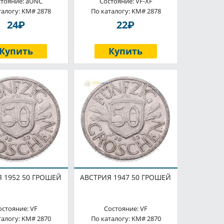
стояние: aUNC
Состояние: VF-XF
талогу: KM# 2878
По каталогу: KM# 2878
P
P
24
22
Купить
Купить
 1952 50 ГРОШЕЙ
АВСТРИЯ 1947 50 ГРОШЕЙ
остояние: VF
Состояние: VF
талогу: KM# 2870
По каталогу: KM# 2870