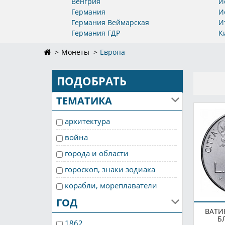
Венгрия
И
Германия
И
Германия Веймарская
И
Германия ГДР
К
Монеты
Европа
ПОДОБРАТЬ
ТЕМАТИКА
архитектура
война
города и области
гороскоп, знаки зодиака
корабли, мореплаватели
ГОД
космос
ВАТИ
личности
Б
1862