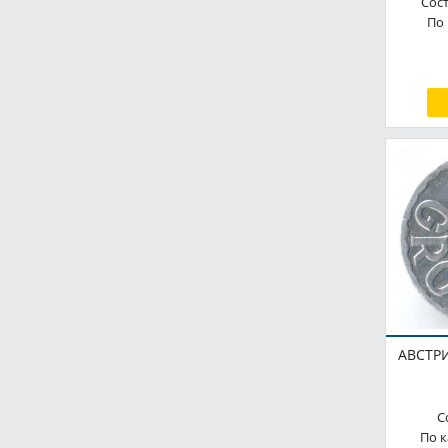
Сос
1 злотый
По 
1895
1 крона
1897
1 куна
1900
1 лев
1901
1 лей
1904
1 лек
1905
1 липа
1906
1 лира
1907
1 марка
1909
1 милс
1910
1 пар
1911
АВСТРИ
1 пенгё
1911-1926
1 пенни
1912
С
1 песета
По к
1913