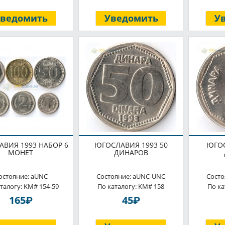
Уведомить
Уведомить
У
ВИЯ 1993 НАБОР 6
ЮГОСЛАВИЯ 1993 50
ЮГОС
МОНЕТ
ДИНАРОВ
остояние: aUNC
Состояние: aUNC-UNC
Состо
талогу: KM# 154-59
По каталогу: KM# 158
По ка
P
P
165
45