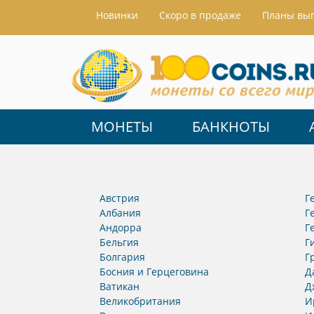
Hовинки
Скоро в продаже
Планы вы
МОНЕТЫ
БАНКНОТЫ
Австрия
Г
Албания
Г
Андорра
Г
Бельгия
Г
Болгария
Г
Босния и Герцеговина
Д
Ватикан
Д
Великобритания
И