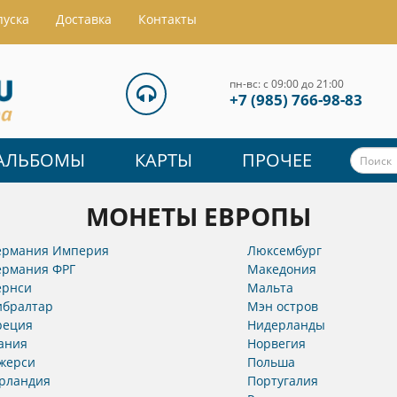
пуска
Доставка
Контакты
пн-вс: с 09:00 до 21:00
+7 (985) 766-98-83
АЛЬБОМЫ
КАРТЫ
ПРОЧЕЕ
МОНЕТЫ ЕВРОПЫ
ермания Империя
Люксембург
ермания ФРГ
Македония
ернси
Мальта
ибралтар
Мэн остров
реция
Нидерланды
ания
Норвегия
жерси
Польша
рландия
Португалия