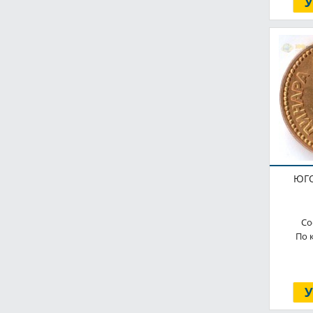
10 гелеров
1936
10 геллеров
1937
10 грошей
1938
10 денар
1939
10 динар
1939-1943
10 динаров
1940
10 драхм
1941
10 злотых
1942
ЮГО
10 и 20 крон
1943
10 киндарок
1944
Со
10 крон
По 
1945
10 лева
1946
10 лей
1947
10 лек
1947-1949