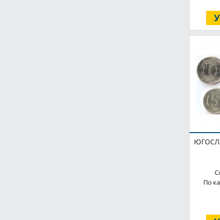
1 чентизимо
1925
1 шиллинг
1925-1938
1 эре
1926
1 эскудо
1927
1, 2, 5 грошей
1927-1940
1, 2, 5, 10, 20 грошей
1928
1, 2, 5, 10, 20 динар
1928-1936
1-500 лир
1929
1/12 шиллинга
1930
ЮГОСЛА
1/2 кроны
1931
1/2 пенни
1932
С
1/2 франка
По ка
1933
1/24 шиллинга
1934
10 000 злотых
1935