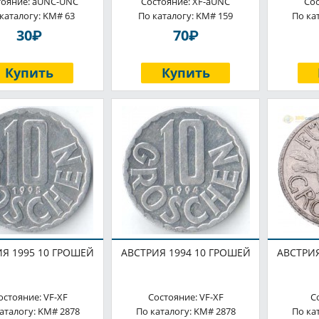
тояние: aUNC-UNC
Состояние: XF-aUNC
Со
каталогу: KM# 63
По каталогу: KM# 159
По ка
P
P
30
70
Купить
Купить
Я 1995 10 ГРОШЕЙ
АВСТРИЯ 1994 10 ГРОШЕЙ
АВСТРИЯ
остояние: VF-XF
Состояние: VF-XF
С
аталогу: KM# 2878
По каталогу: KM# 2878
По ка