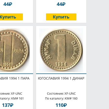
P
P
44
44
Купить
Купить
ВИЯ 1994 1 ПАРА
ЮГОСЛАВИЯ 1994 1 ДИНАР
тояние: XF-UNC
Состояние: XF-UNC
талогу: KM# 161
По каталогу: KM# 160
P
P
137
110