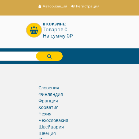
Авторизация
Регистрация
В КОРЗИНЕ:
Товаров 0
P
На сумму 0
Словения
Финляндия
Франция
Хорватия
Чехия
Чехословакия
Швейцария
Швеция