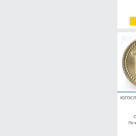
1 пфенниг
1914
1 раппен
1915
1 сантим
1915-1922
1 сентим
1916
1 стотинка
1917
1 толар
1918
1 фартинг
1919
1 флорин
1920
1 флорин (2 шиллинга)
1921
1 форинт
1922
ЮГОСЛА
1 франк
1923
1 фунт
1923-1924
С
1 цент
По 
1924
1 чентезимо
1924-1936